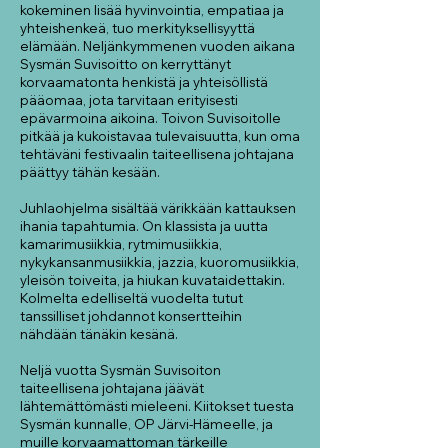
kokeminen lisää hyvinvointia, empatiaa ja
yhteishenkeä, tuo merkityksellisyyttä
elämään. Neljänkymmenen vuoden aikana
Sysmän Suvisoitto on kerryttänyt
korvaamatonta henkistä ja yhteisöllistä
pääomaa, jota tarvitaan erityisesti
epävarmoina aikoina. Toivon Suvisoitolle
pitkää ja kukoistavaa tulevaisuutta, kun oma
tehtäväni festivaalin taiteellisena johtajana
päättyy tähän kesään.
Juhlaohjelma sisältää värikkään kattauksen
ihania tapahtumia. On klassista ja uutta
kamarimusiikkia, rytmimusiikkia,
nykykansanmusiikkia, jazzia, kuoromusiikkia,
yleisön toiveita, ja hiukan kuvataidettakin.
Kolmelta edelliseltä vuodelta tutut
tanssilliset johdannot konsertteihin
nähdään tänäkin kesänä.
Neljä vuotta Sysmän Suvisoiton
taiteellisena johtajana jäävät
lähtemättömästi mieleeni. Kiitokset tuesta
Sysmän kunnalle, OP Järvi-Hämeelle, ja
muille korvaamattoman tärkeille