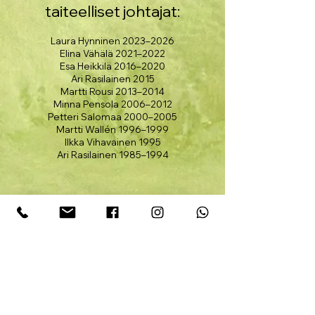
taiteelliset johtajat:
Laura Hynninen 2023–2026
Elina Vähälä 2021–2022
Esa Heikkilä 2016–2020
Ari Rasilainen 2015
Martti Rousi 2013–2014
Minna Pensola 2006–2012
Petteri Salomaa 2000–2005
Martti Wallén 1996–1999
Ilkka Vihavainen 1995
Ari Rasilainen 1985–1994
© Sysmän Suvisoitto ry 2026
Väihkyläntie 5, 19700 Sysmä •
suvisoitto@suvisoitto.fi